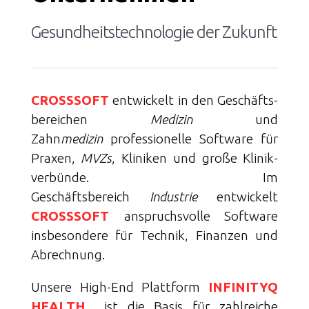
Gesundheitstechnologie der Zukunft
CROSSSOFT
entwickelt in den Geschäfts­
bereichen
Medizin
und
Zahn
medizin
professionelle Software für
Praxen,
MVZs
, Kliniken und große Klinik­
verbünde. Im
Geschäftsbereich
Industrie
entwickelt
CROSSSOFT
anspruchs­volle Software
insbesondere für Technik, Finanzen und
Abrechnung.
Unsere High-End Plattform
INFINITYQ
HEALTH
ist die Basis für zahlreiche