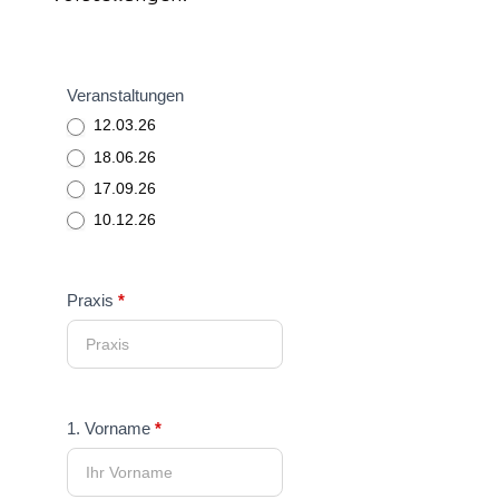
MKG-
Veranstaltungen
Anwendertreffen
12.03.26
2024
18.06.26
17.09.26
10.12.26
Praxis
*
1. Vorname
*