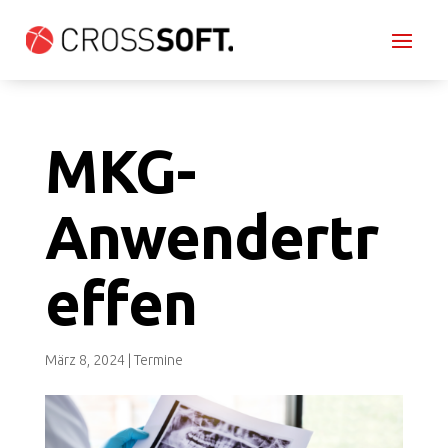
MKG-
Anwendertr
effen
März 8, 2024
|
Termine